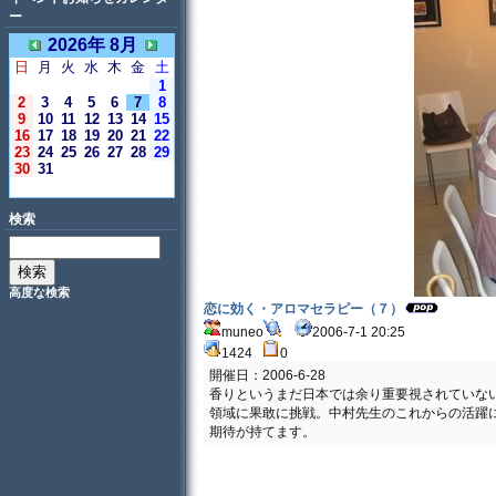
ー
2026年 8月
日
月
火
水
木
金
土
1
2
3
4
5
6
7
8
9
10
11
12
13
14
15
16
17
18
19
20
21
22
23
24
25
26
27
28
29
30
31
＜今日＞
検索
高度な検索
恋に効く・アロマセラピー（７）
muneo
2006-7-1 20:25
1424
0
開催日：2006-6-28
香りというまだ日本では余り重要視されていな
領域に果敢に挑戦。中村先生のこれからの活躍
期待が持てます。