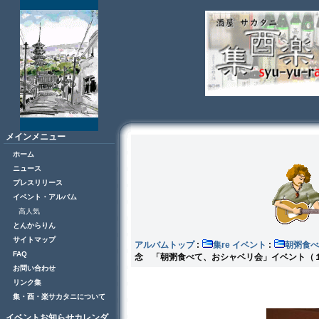
メインメニュー
ホーム
ニュース
プレスリリース
イベント・アルバム
高人気
とんからりん
サイトマップ
アルバムトップ
:
集re イベント
:
朝粥食べ
FAQ
念 「朝粥食べて、おシャベリ会」イベント（
お問い合わせ
リンク集
集・酉・楽サカタニについて
イベントお知らせカレンダ