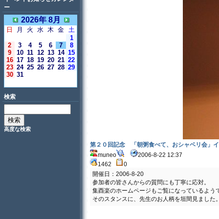
ー
2026年 8月
日
月
火
水
木
金
土
1
2
3
4
5
6
7
8
9
10
11
12
13
14
15
16
17
18
19
20
21
22
23
24
25
26
27
28
29
30
31
＜今日＞
検索
高度な検索
第２０回記念 「朝粥食べて、おシャベリ会」イ
muneo
2006-8-22 12:37
1462
0
開催日：2006-8-20
参加者の皆さんからの質問にも丁寧に応対。
集酉楽のホームページもご覧になっているよう
そのスタンスに、先生のお人柄を垣間見ました