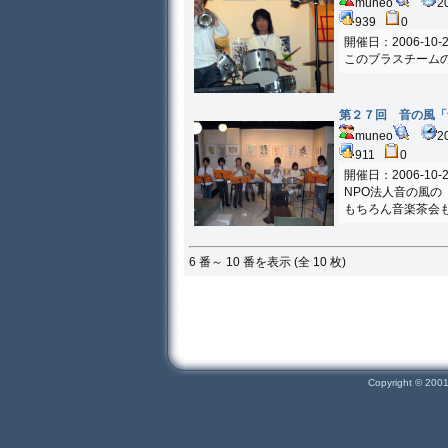
muneo
2
939
0
開催日：2006-10-2
このブラスチーム
第２７回 音の風「
muneo
2
911
0
開催日：2006-10-2
NPO法人音の風
もちろん音楽茶会
6 番～ 10 番を表示 (全 10 枚)
Copyright © 200