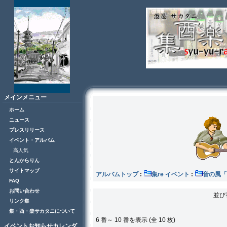
メインメニュー
ホーム
ニュース
プレスリリース
イベント・アルバム
高人気
とんからりん
サイトマップ
アルバムトップ
:
集re イベント
:
音の風
FAQ
お問い合わせ
並び
リンク集
集・酉・楽サカタニについて
6 番～ 10 番を表示 (全 10 枚)
イベントお知らせカレンダ