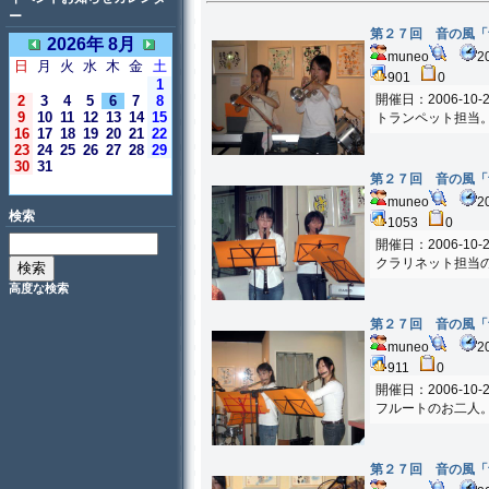
ー
第２７回 音の風「
2026年 8月
muneo
2
日
月
火
水
木
金
土
901
0
1
開催日：2006-10-2
2
3
4
5
6
7
8
9
10
11
12
13
14
15
トランペット担当
16
17
18
19
20
21
22
23
24
25
26
27
28
29
30
31
第２７回 音の風「
＜今日＞
muneo
2
検索
1053
0
開催日：2006-10-2
クラリネット担当
高度な検索
第２７回 音の風「
muneo
2
911
0
開催日：2006-10-2
フルートのお二人
第２７回 音の風「