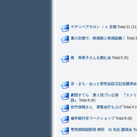
テディベアサロン ｉｎ 京都
Total:11 (11
夏の京都で、映画館と映画談義！
Total:
梶 寿美子さんを囲む会
Total:5 (5)
京・まち・ねっと研究会設立記念講演会
劇団すてら 第１回プレ公演 『ストリ
語』
Total:6 (6)
佐竹保雄さん 展覧会打ち上げ
Total:4 (
修学旅行生ワークショップ
Total:8 (8)
専売病院副院長 桝田 出 先生 講演会
Tot