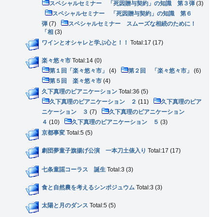
スペシャルセミナー 「死因贈与契約」の知識 第３弾
(3)
スペシャルセミナー 「死因贈与契約」の知識 第６
弾
(7)
スペシャルセミナー スムーズな相続のために！
「相
(3)
ワインとオシャレと学ぶ心と！！
Total:17 (17)
楽々悠々市
Total:14 (0)
第１回「楽々悠々市」
(4)
第２回 「楽々悠々市」
(6)
第５回 楽々悠々市
(4)
久下真理のピアニケーション
Total:36 (5)
久下真理のピアニケーション ２
(11)
久下真理のピア
ニケーション ３
(7)
久下真理のピアニケーション
４
(10)
久下真理のピアニケーション ５
(3)
京都事変
Total:5 (5)
劇団夢童子旗揚げ公演 一本刀土俵入り
Total:17 (17)
七条童謡コーラス 誕生
Total:3 (3)
食と自然農を考えるシンポジュウム
Total:3 (3)
太陽と月のダンス
Total:5 (5)