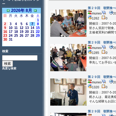
ー
第２９回 朝粥食べ
2026年 8月
muneo
2
日
月
火
水
木
金
土
1262
0
1
開催日：2007-5-2
2
3
4
5
6
7
8
9
10
11
12
13
14
15
皆さん笑顔で朝食
16
17
18
19
20
21
22
主催者冥利の瞬間
23
24
25
26
27
28
29
30
31
第２９回 朝粥食べ
＜今日＞
muneo
2
検索
1285
0
開催日：2007-5-2
率先してお手伝い
高度な検索
第２９回 朝粥食べ
muneo
2
1320
0
開催日：2007-5-2
梶さんは、最近奥
そんな経験もお話
第２９回 朝粥食べ