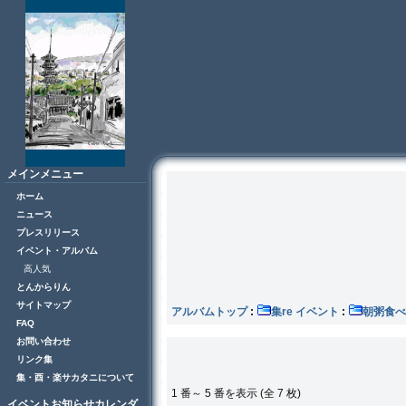
メインメニュー
ホーム
ニュース
プレスリリース
イベント・アルバム
高人気
とんからりん
サイトマップ
アルバムトップ
:
集re イベント
:
朝粥食べ
FAQ
お問い合わせ
リンク集
集・酉・楽サカタニについて
1 番～ 5 番を表示 (全 7 枚)
イベントお知らせカレンダ