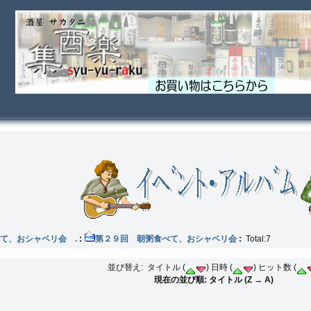
て、おシャベリ会 .
:
第２９回 朝粥食べて、おシャベリ会
:
Total:7
並び替え: タイトル (
) 日時 (
) ヒット数 (
現在の並び順: タイトル (Z → A)