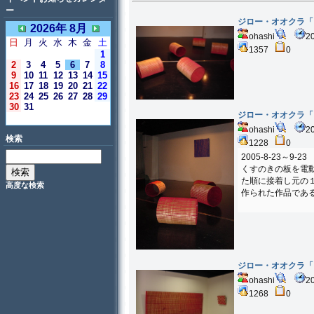
ー
ジロー・オオクラ「
2026年 8月
ohashi
2
日
月
火
水
木
金
土
1357
0
1
2
3
4
5
6
7
8
9
10
11
12
13
14
15
16
17
18
19
20
21
22
23
24
25
26
27
28
29
30
31
ジロー・オオクラ「
＜今日＞
ohashi
2
検索
1228
0
2005-8-23～9-23
くすのきの板を電
た順に接着し元の
高度な検索
作られた作品であ
ジロー・オオクラ「
ohashi
2
1268
0