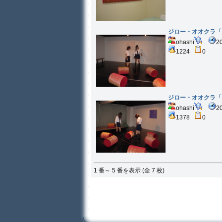
ジロー・オオクラ「
ohashi
2
1224
0
ジロー・オオクラ「
ohashi
2
1378
0
1 番～ 5 番を表示 (全 7 枚)