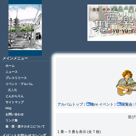
メインメニュー
ホーム
ニュース
プレスリリース
イベント・アルバム
高人気
とんからりん
サイトマップ
アルバムトップ
:
集re イベント
:
展覧会
:
FAQ
お問い合わせ
並び
リンク集
集・酉・楽サカタニについて
1 番～ 5 番を表示 (全 7 枚)
イベントお知らせカレンダ