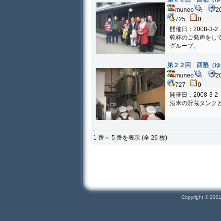
muneo
2
725
0
開催日：2008-3-2
乾杯のご発声をし
グループ。
第２２回 酉塾（
muneo
2
727
0
開催日：2008-3-2
酒米の貯蔵タンク
1 番～ 5 番を表示 (全 26 枚)
Copyright © 200