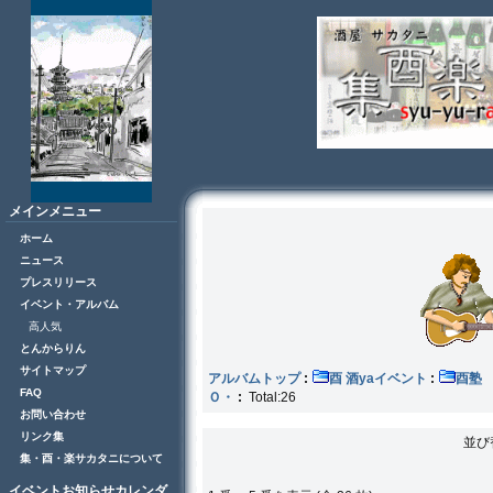
メインメニュー
ホーム
ニュース
プレスリリース
イベント・アルバム
高人気
とんからりん
サイトマップ
アルバムトップ
:
酉 酒yaイベント
:
FAQ
Ｏ・
:
Total:26
お問い合わせ
リンク集
並び
集・酉・楽サカタニについて
イベントお知らせカレンダ