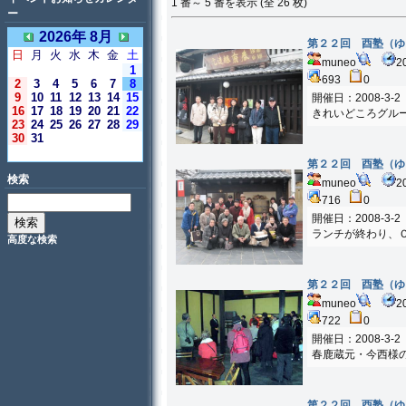
1 番～ 5 番を表示 (全 26 枚)
ー
2026年 8月
第２２回 酉塾（
日
月
火
水
木
金
土
muneo
2
1
693
0
2
3
4
5
6
7
8
9
10
11
12
13
14
15
開催日：2008-3-2
16
17
18
19
20
21
22
きれいどころグル
23
24
25
26
27
28
29
30
31
＜今日＞
第２２回 酉塾（
検索
muneo
2
716
0
開催日：2008-3-2
ランチが終わり、
高度な検索
第２２回 酉塾（
muneo
2
722
0
開催日：2008-3-2
春鹿蔵元・今西様
第２２回 酉塾（