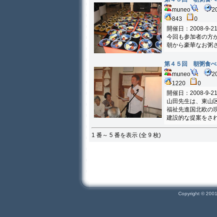
muneo
2
843
0
開催日：2008-9-2
今回も参加者の方
朝から豪華なお粥
第４５回 朝粥食べ
muneo
2
1220
0
開催日：2008-9-2
山田先生は、東山
福祉先進国北欧の
建設的な提案をさ
1 番～ 5 番を表示 (全 9 枚)
Copyright © 200