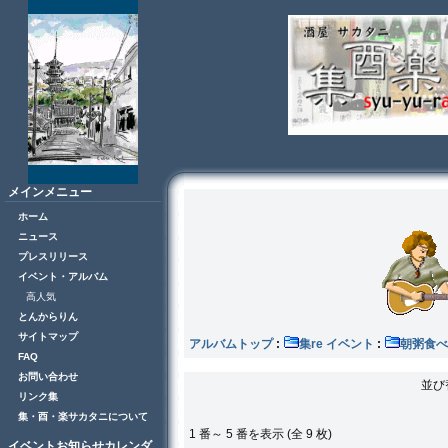
メインメニュー
ホーム
ニュース
プレスリリース
イベント・アルバム
高人気
とんからりん
サイトマップ
アルバムトップ
:
集re イベント
:
朝粥食べ
FAQ
お問い合わせ
並び
リンク集
集・酉・楽サカタニについて
1 番～ 5 番を表示 (全 9 枚)
イベントお知らせカレンダ