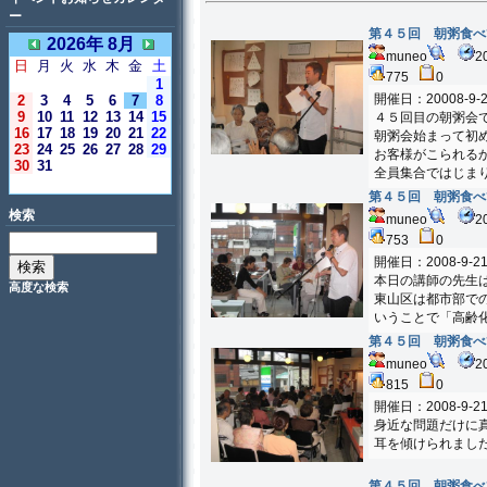
ー
第４５回 朝粥食べ
2026年 8月
muneo
2
日
月
火
水
木
金
土
775
0
1
開催日：20008-9-2
2
3
4
5
6
7
8
9
10
11
12
13
14
15
４５回目の朝粥会
16
17
18
19
20
21
22
朝粥会始まって初
23
24
25
26
27
28
29
お客様がこられる
30
31
全員集合ではじま
＜今日＞
第４５回 朝粥食べ
検索
muneo
2
753
0
開催日：2008-9-2
本日の講師の先生
高度な検索
東山区は都市部で
いうことで「高齢
第４５回 朝粥食べ
muneo
2
815
0
開催日：2008-9-2
身近な問題だけに
耳を傾けられまし
第４５回 朝粥食べ