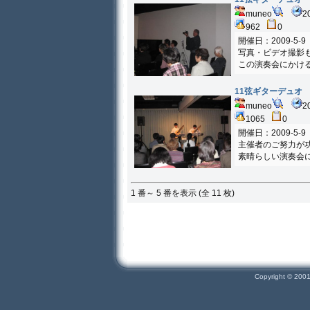
muneo
2
962
0
開催日：2009-5-9
写真・ビデオ撮影
この演奏会にかけ
11弦ギターデュオ
muneo
2
1065
0
開催日：2009-5-9
主催者のご努力が
素晴らしい演奏会
1 番～ 5 番を表示 (全 11 枚)
Copyright © 200