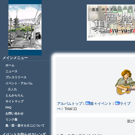
メインメニュー
ホーム
ニュース
プレスリリース
イベント・アルバム
高人気
とんからりん
サイトマップ
アルバムトップ
:
楽々イベント
:
ラ
FAQ
べ
:
Total:11
お問い合わせ
リンク集
並び
集・酉・楽サカタニについて
イベントお知らせカレンダ