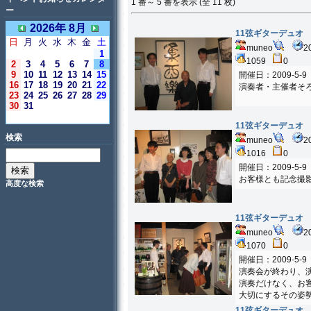
1 番～ 5 番を表示 (全 11 枚)
ー
2026年 8月
11弦ギターデュオ
日
月
火
水
木
金
土
muneo
2
1
1059
0
2
3
4
5
6
7
8
9
10
11
12
13
14
15
開催日：2009-5-9
16
17
18
19
20
21
22
演奏者・主催者そ
23
24
25
26
27
28
29
30
31
＜今日＞
11弦ギターデュオ
検索
muneo
2
1016
0
開催日：2009-5-9
お客様とも記念撮
高度な検索
11弦ギターデュオ
muneo
2
1070
0
開催日：2009-5-9
演奏会が終わり、
演奏だけなく、お
大切にするその姿
11弦ギターデュオ