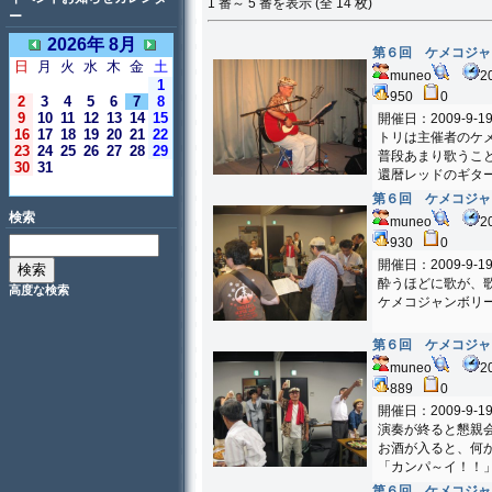
1 番～ 5 番を表示 (全 14 枚)
ー
2026年 8月
第６回 ケメコジャ
日
月
火
水
木
金
土
muneo
2
1
950
0
2
3
4
5
6
7
8
9
10
11
12
13
14
15
開催日：2009-9-1
16
17
18
19
20
21
22
トリは主催者のケ
23
24
25
26
27
28
29
普段あまり歌うこ
30
31
還暦レッドのギタ
＜今日＞
第６回 ケメコジャ
検索
muneo
2
930
0
開催日：2009-9-1
酔うほどに歌が、
高度な検索
ケメコジャンボリ
第６回 ケメコジャ
muneo
2
889
0
開催日：2009-9-1
演奏が終ると懇親
お酒が入ると、何
「カンパ～イ！！
第６回 ケメコジャ