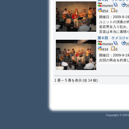
muneo
2
854
0
開催日：2009-9-1
ユニットの演奏が
老若男女入り乱れ
音楽は本当に素晴
第６回 ケメコジャ
muneo
2
834
0
開催日：2009-9-1
次回の再会を約束
1 番～ 5 番を表示 (全 14 枚)
Copyright © 200