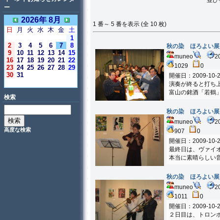
並び
ー
2026年 8月
1 番～ 5 番を表示 (全 10 枚)
日
月
火
水
木
金
土
1
2
3
4
5
6
7
8
秋の染 ほろよい展
9
10
11
12
13
14
15
muneo
2
16
17
18
19
20
21
22
1029
0
23
24
25
26
27
28
29
30
31
開催日：2009-10-2
＜今日＞
演奏が終ると打ち
富山の銘酒「若鶴
検索
秋の染 ほろよい展
muneo
2
高度な検索
907
0
開催日：2009-10-2
最終日は、ヴァイ
本当に素晴らしい
秋の染 ほろよい展
muneo
2
1011
0
開催日：2009-10-2
２日目は、トロン