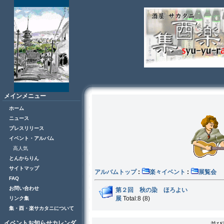
メインメニュー
ホーム
ニュース
プレスリリース
イベント・アルバム
高人気
とんからりん
サイトマップ
アルバムトップ
:
楽々イベント
:
展
FAQ
お問い合わせ
第２回 秋の染 ほろよい
展
Total:8 (8)
リンク集
集・酉・楽サカタニについて
イベントお知らせカレンダ