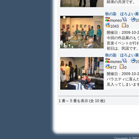
師弟の共演です。
秋の染 ほろよい展
muneo
2
1043
0
開催日：2009-10-2
今回の作品展のも
音楽イベントが行
初日は、民謡です
秋の染 ほろよい展
muneo
2
972
0
開催日：2009-10-2
バラエティに富ん
見入ってしまいま
1 番～ 5 番を表示 (全 10 枚)
Copyright © 200