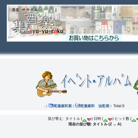
覧会 .
:
尾瀬歳和展
:
尾瀬歳和 油彩展
:
Total:9
並び替え: タイトル (
) 日時 (
) ヒット数 (
現在の並び順: タイトル (Z → A)