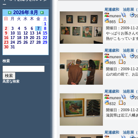
ー
尾瀬歳和 油彩展（
2026年 8月
muneo
2
日
月
火
水
木
金
土
865
0
1
開催日：2009-11-
2
3
4
5
6
7
8
9
10
11
12
13
14
15
やっぱりお孫さん
16
17
18
19
20
21
22
熱がこもっていま
23
24
25
26
27
28
29
30
31
尾瀬歳和 油彩展（
＜今日＞
muneo
2
検索
865
0
開催日：2009-11-
山の絵の前で、お
高度な検索
尾瀬歳和 油彩展（
muneo
2
832
0
開催日：2009-11-
滋賀県は近江八幡
尾瀬歳和 油彩展（