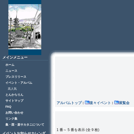
メインメニュー
ホーム
ニュース
プレスリリース
イベント・アルバム
高人気
とんからりん
サイトマップ
アルバムトップ
:
楽々イベント
:
展
FAQ
お問い合わせ
リンク集
集・酉・楽サカタニについて
1 番～ 5 番を表示 (全 9 枚)
イベントお知らせカレンダ