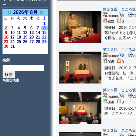
ー
第２２回 こころ坂
2026年 8月
muneo
2
日
月
火
水
木
金
土
833
0
1
開催日：2010-2-1
2
3
4
5
6
7
8
9
10
11
12
13
14
15
落語が終るとお楽
16
17
18
19
20
21
22
今回も、お酒やジ
23
24
25
26
27
28
29
30
31
第２２回 こころ坂
＜今日＞
muneo
2
検索
935
0
開催日：2010-2-1
お世話役 桂 米
「貧乏花見」「二
高度な検索
第２２回 こころ坂
muneo
2
858
0
開催日：2010-2-1
桂 こごろうさん
第２２回 こころ坂