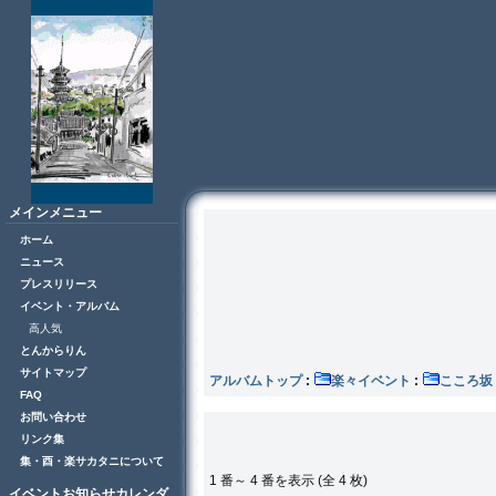
メインメニュー
ホーム
ニュース
プレスリリース
イベント・アルバム
高人気
とんからりん
サイトマップ
アルバムトップ
:
楽々イベント
:
こころ
FAQ
お問い合わせ
リンク集
集・酉・楽サカタニについて
1 番～ 4 番を表示 (全 4 枚)
イベントお知らせカレンダ