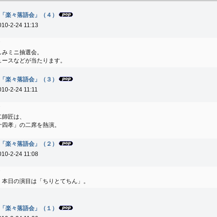
「楽々落語会」（４）
010-2-24 11:13
7
しみミニ抽選会。
ュースなどが当たります。
「楽々落語会」（３）
010-2-24 11:11
7
二師匠は、
十四孝」の二席を熱演。
「楽々落語会」（２）
010-2-24 11:08
7
、本日の演目は「ちりとてちん」。
「楽々落語会」（１）