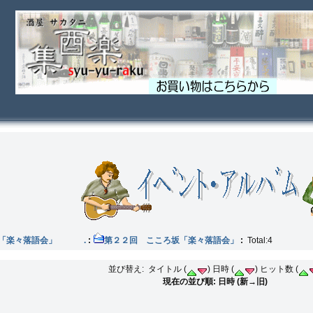
坂「楽々落語会」 .
:
第２２回 こころ坂「楽々落語会」
:
Total:4
並び替え: タイトル (
) 日時 (
) ヒット数 (
現在の並び順: 日時 (新→旧)