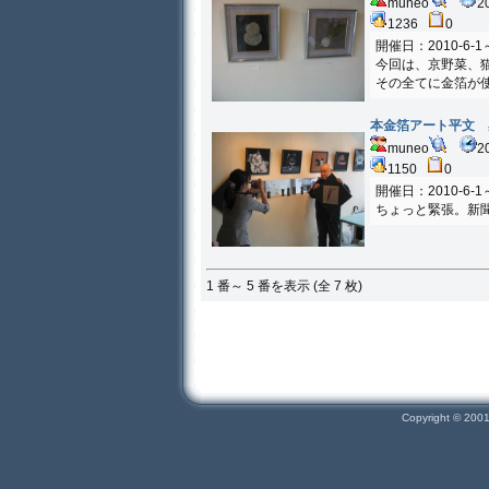
muneo
2
1236
0
開催日：2010-6-1～
今回は、京野菜、
その全てに金箔が
本金箔アート平文 
muneo
2
1150
0
開催日：2010-6-1～
ちょっと緊張。新
1 番～ 5 番を表示 (全 7 枚)
Copyright © 200