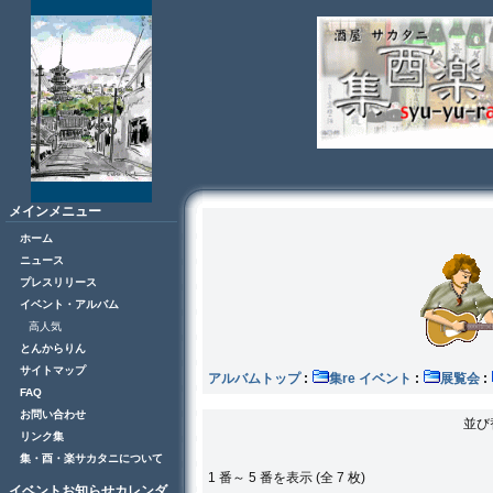
メインメニュー
ホーム
ニュース
プレスリリース
イベント・アルバム
高人気
とんからりん
サイトマップ
アルバムトップ
:
集re イベント
:
展覧会
:
FAQ
お問い合わせ
並び
リンク集
集・酉・楽サカタニについて
1 番～ 5 番を表示 (全 7 枚)
イベントお知らせカレンダ