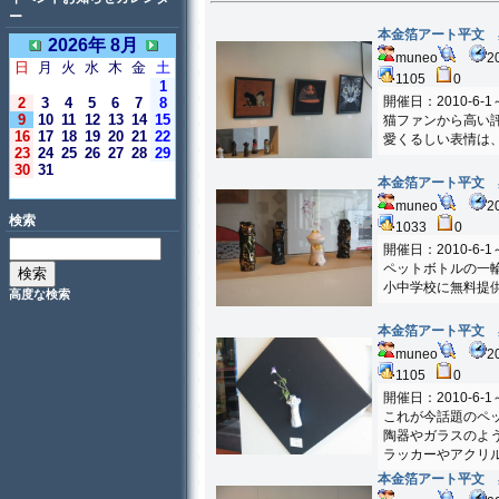
ー
本金箔アート平文 
2026年 8月
muneo
2
日
月
火
水
木
金
土
1105
0
1
開催日：2010-6-1～
2
3
4
5
6
7
8
9
10
11
12
13
14
15
猫ファンから高い
16
17
18
19
20
21
22
愛くるしい表情は
23
24
25
26
27
28
29
30
31
本金箔アート平文 
＜今日＞
muneo
2
検索
1033
0
開催日：2010-6-1～
ペットボトルの一
小中学校に無料提
高度な検索
本金箔アート平文 
muneo
2
1105
0
開催日：2010-6-1～
これが今話題のペ
陶器やガラスのよ
ラッカーやアクリ
本金箔アート平文 