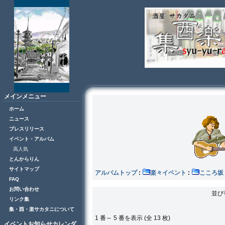
メインメニュー
ホーム
ニュース
プレスリリース
イベント・アルバム
高人気
とんからりん
サイトマップ
アルバムトップ
:
楽々イベント
:
こころ
FAQ
お問い合わせ
並び
リンク集
集・酉・楽サカタニについて
1 番～ 5 番を表示 (全 13 枚)
イベントお知らせカレンダ