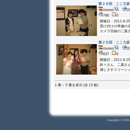
第２８回 こころ坂
muneo
2
786
0
開催日：2011-8-2
受け付けの準備の
カメラ目線の二葉
第２８回 こころ坂
muneo
2
637
0
開催日：2011-8-2
鈴々さん、二葉さ
感じさすスリーシ
1 番～ 5 番を表示 (全 13 枚)
Copyright © 200