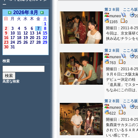
ー
第２８回 こころ坂
2026年 8月
muneo
2
日
月
火
水
木
金
土
1165
0
1
開催日：2011-8-2
2
3
4
5
6
7
8
9
10
11
12
13
14
15
今回は、京女落研
16
17
18
19
20
21
22
挟み込むチラシを
23
24
25
26
27
28
29
30
31
第２８回 こころ坂
＜今日＞
muneo
2
検索
763
0
開催日：2011-8-2
９月６日に大阪太
デビュー決定の桂
高度な検索
「道具屋」でスタ
ちなみにこの日は
第２８回 こころ坂
muneo
2
622
0
開催日：2011-8-2
集酉楽サカタニの
されているＳＡＲ
いい感じです。