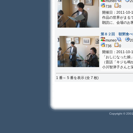
muneo
2
738
0
開催日：2011-10-1
作品の世界がまる
朗読に、会場のお
第８２回 朝粥食べ
muneo
2
736
0
開催日：2011-10-1
「おしになった娘
（昔話「キジも鳴
小川智津子さんと
1 番～ 5 番を表示 (全 7 枚)
Copyright © 200