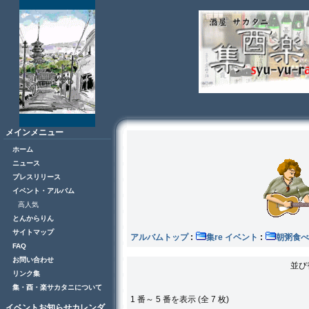
メインメニュー
ホーム
ニュース
プレスリリース
イベント・アルバム
高人気
とんからりん
サイトマップ
アルバムトップ
:
集re イベント
:
朝粥食べ
FAQ
お問い合わせ
並び
リンク集
集・酉・楽サカタニについて
1 番～ 5 番を表示 (全 7 枚)
イベントお知らせカレンダ