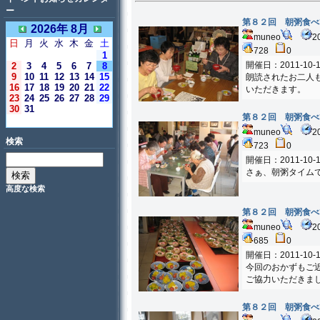
ー
第８２回 朝粥食べ
2026年 8月
muneo
2
日
月
火
水
木
金
土
728
0
1
開催日：2011-10-1
2
3
4
5
6
7
8
9
10
11
12
13
14
15
朗読されたお二人
16
17
18
19
20
21
22
いただきます。
23
24
25
26
27
28
29
30
31
第８２回 朝粥食べ
＜今日＞
muneo
2
検索
723
0
開催日：2011-10-1
さぁ、朝粥タイム
高度な検索
第８２回 朝粥食べ
muneo
2
685
0
開催日：2011-10-1
今回のおかずもご
ご協力いただきま
第８２回 朝粥食べ