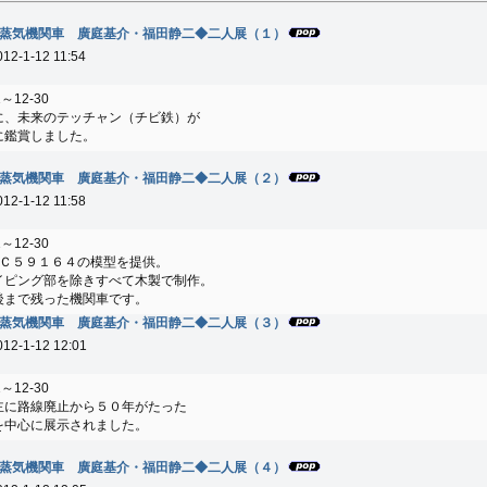
蒸気機関車 廣庭基介・福田静二◆二人展（１）
012-1-12 11:54
～12-30
に、未来のテッチャン（チビ鉄）が
に鑑賞しました。
蒸気機関車 廣庭基介・福田静二◆二人展（２）
012-1-12 11:58
～12-30
、Ｃ５９１６４の模型を提供。
イピング部を除きすべて木製で制作。
後まで残った機関車です。
蒸気機関車 廣庭基介・福田静二◆二人展（３）
012-1-12 12:01
～12-30
主に路線廃止から５０年がたった
を中心に展示されました。
蒸気機関車 廣庭基介・福田静二◆二人展（４）