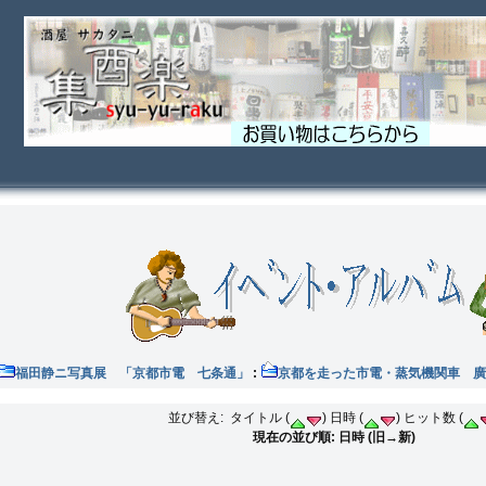
福田静ニ写真展 「京都市電 七条通」
:
京都を走った市電・蒸気機関車 廣
並び替え: タイトル (
) 日時 (
) ヒット数 (
現在の並び順: 日時 (旧→新)