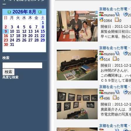
ー
京都を走った市電・
2026年 8月
muneo
2
日
月
火
水
木
金
土
1064
0
1
開催日：2011-12-1
2
3
4
5
6
7
8
9
10
11
12
13
14
15
展覧会開催日初日
16
17
18
19
20
21
22
早々に来場。熱心
23
24
25
26
27
28
29
30
31
京都を走った市電・
＜今日＞
muneo
2
検索
514
0
開催日：2011-12-1
お仲間のFさんが
この機関車は、ハ
高度な検索
Ｃ５９型として最
京都を走った市電・
muneo
2
496
0
開催日：2011-12-1
廣庭基介さんは、
市電北野線の写真
京都を走った市電・