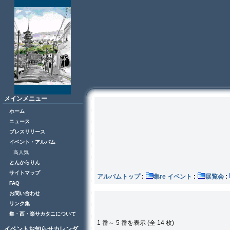
メインメニュー
ホーム
ニュース
プレスリリース
イベント・アルバム
高人気
とんからりん
サイトマップ
アルバムトップ
:
集re イベント
:
展覧会
:
FAQ
お問い合わせ
リンク集
集・酉・楽サカタニについて
1 番～ 5 番を表示 (全 14 枚)
イベントお知らせカレンダ