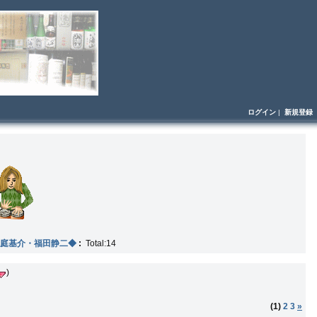
ログイン
|
新規登録
庭基介・福田静二◆
:
Total:14
)
(1)
2
3
»