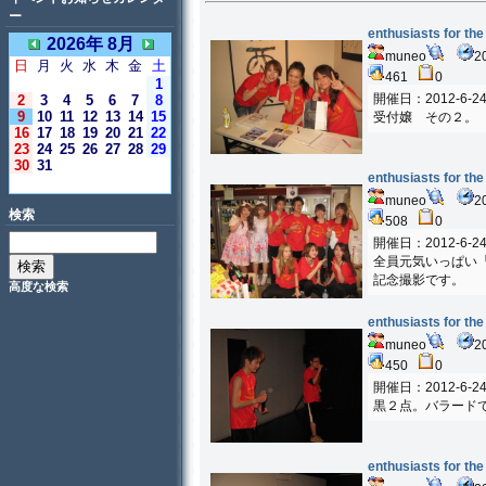
ー
enthusiasts for the
2026年 8月
muneo
2
日
月
火
水
木
金
土
461
0
1
開催日：2012-6-2
2
3
4
5
6
7
8
9
10
11
12
13
14
15
受付嬢 その２。
16
17
18
19
20
21
22
23
24
25
26
27
28
29
30
31
enthusiasts for the
＜今日＞
muneo
2
検索
508
0
開催日：2012-6-2
全員元気いっぱい「T
記念撮影です。
高度な検索
enthusiasts for the
muneo
2
450
0
開催日：2012-6-2
黒２点。バラード
enthusiasts for the