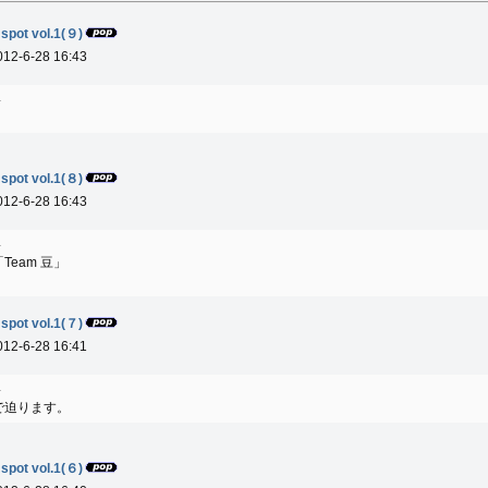
 spot vol.1(９)
012-6-28 16:43
4
 spot vol.1(８)
012-6-28 16:43
4
eam 豆」
 spot vol.1(７)
012-6-28 16:41
4
で迫ります。
 spot vol.1(６)