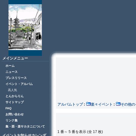
メインメニュー
ホーム
ニュース
プレスリリース
イベント・アルバム
高人気
とんからりん
サイトマップ
アルバムトップ
:
楽々イベント
:
その
FAQ
お問い合わせ
リンク集
集・酉・楽サカタニについて
1 番～ 5 番を表示 (全 17 枚)
イベントお知らせカレンダ