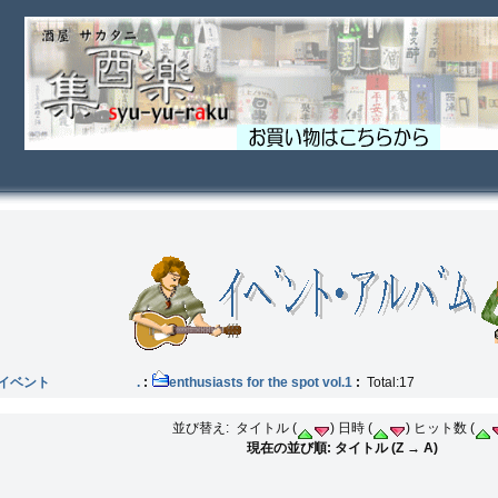
他のイベント .
:
enthusiasts for the spot vol.1
:
Total:17
並び替え: タイトル (
) 日時 (
) ヒット数 (
現在の並び順: タイトル (Z → A)