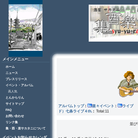
メインメニュー
ホーム
ニュース
プレスリリース
イベント・アルバム
高人気
とんからりん
サイトマップ
アルバムトップ
:
楽々イベント
:
ラ
FAQ
ド）七条ライブ４th.
:
Total:11
お問い合わせ
リンク集
並び
集・酉・楽サカタニについて
イベントお知らせカレンダ