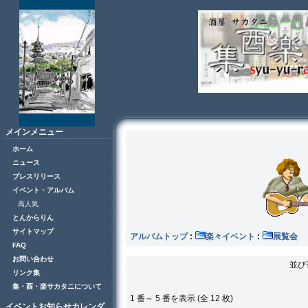
メインメニュー
ホーム
ニュース
プレスリリース
イベント・アルバム
高人気
とんからりん
サイトマップ
アルバムトップ
:
楽々イベント
:
展
FAQ
お問い合わせ
並び
リンク集
集・酉・楽サカタニについて
1 番～ 5 番を表示 (全 12 枚)
イベントお知らせカレンダ