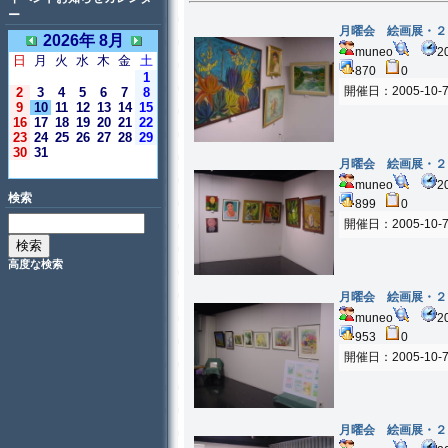
ー
月曜会 絵画展・２
2026年 8月
muneo
2
日
月
火
水
木
金
土
870
0
1
開催日：2005-10-
2
3
4
5
6
7
8
9
10
11
12
13
14
15
16
17
18
19
20
21
22
23
24
25
26
27
28
29
30
31
月曜会 絵画展・２
＜今日＞
muneo
2
検索
899
0
開催日：2005-10-
高度な検索
月曜会 絵画展・２
muneo
2
953
0
開催日：2005-10-
月曜会 絵画展・２