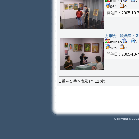
muneo
2
964
0
開催日：2005-10-
月曜会 絵画展・２
muneo
2
985
0
開催日：2005-10-
1 番～ 5 番を表示 (全 12 枚)
Copyright © 200