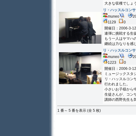
大きな収穫でしょ
リ・ハッスルコンサ
muneo
2
1129
0
開催日：2006-3-1
連弾に挑戦する生
もう一人はヤマハ
継続は力なりを感
リ・ハッスルコンサ
muneo
2
1223
0
開催日：2006-3-1
ミュージックスタ
リ・ハッスルコン
行われました。
小さいお子様から
生徒さんが、コン
講師の西野先生も
1 番～ 5 番を表示 (全 5 枚)