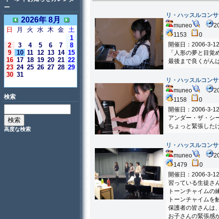
ー
リ・ハッスルコンサ
2026年 8月
muneo
2
日
月
火
水
木
金
土
1153
0
1
開催日：2006-3-1
2
3
4
5
6
7
8
9
10
11
12
13
14
15
「人形の夢と目覚
16
17
18
19
20
21
22
最後まで良くがん
23
24
25
26
27
28
29
30
31
リ・ハッスルコンサ
＜今日＞
muneo
2
検索
1158
0
開催日：2006-3-1
アンダー・ザ・シ
ちょっと緊張した
高度な検索
リ・ハッスルコンサ
muneo
2
1479
0
開催日：2006-3-1
習っている生徒さ
トーンチャイムの
トーンチャイムを
保護者の皆さんは
お子さんの緊張感