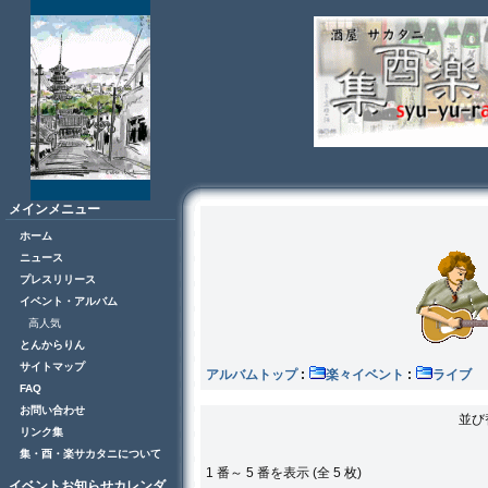
メインメニュー
ホーム
ニュース
プレスリリース
イベント・アルバム
高人気
とんからりん
サイトマップ
アルバムトップ
:
楽々イベント
:
ラ
FAQ
お問い合わせ
並び
リンク集
集・酉・楽サカタニについて
1 番～ 5 番を表示 (全 5 枚)
イベントお知らせカレンダ