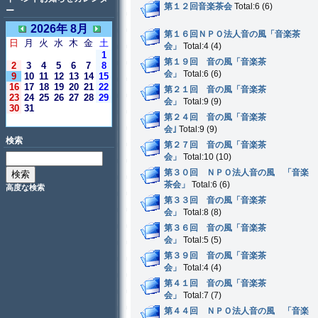
第１２回音楽茶会
Total:6 (6)
ー
2026年 8月
第１６回ＮＰＯ法人音の風「音楽茶
日
月
火
水
木
金
土
会」
Total:4 (4)
1
第１９回 音の風「音楽茶
2
3
4
5
6
7
8
会」
Total:6 (6)
9
10
11
12
13
14
15
16
17
18
19
20
21
22
第２１回 音の風「音楽茶
23
24
25
26
27
28
29
会」
Total:9 (9)
30
31
第２４回 音の風「音楽茶
＜今日＞
会｣
Total:9 (9)
検索
第２７回 音の風「音楽茶
会」
Total:10 (10)
第３０回 ＮＰＯ法人音の風 「音楽
茶会」
Total:6 (6)
高度な検索
第３３回 音の風「音楽茶
会」
Total:8 (8)
第３６回 音の風「音楽茶
会」
Total:5 (5)
第３９回 音の風「音楽茶
会」
Total:4 (4)
第４１回 音の風「音楽茶
会」
Total:7 (7)
第４４回 ＮＰＯ法人音の風 「音楽