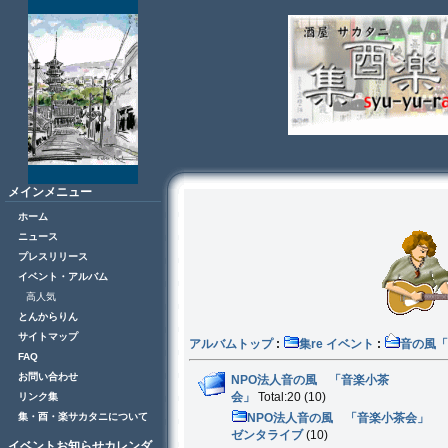
メインメニュー
ホーム
ニュース
プレスリリース
イベント・アルバム
高人気
とんからりん
サイトマップ
アルバムトップ
:
集re イベント
:
音の風
FAQ
お問い合わせ
NPO法人音の風 「音楽小茶
会」
Total:20 (10)
リンク集
集・酉・楽サカタニについて
NPO法人音の風 「音楽小茶会」
ゼンタライブ
(10)
イベントお知らせカレンダ