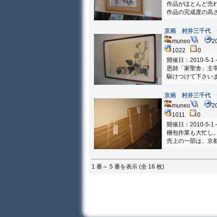
作品がほとんど売
作品の完成度の高
京画 村井三千代 
muneo
2
1022
0
開催日：2010-5-1～
恩師「家聖舎」主
駆けつけて下さい
京画 村井三千代 
muneo
2
1011
0
開催日：2010-5-1～
梱包作業も大忙し
売上の一部は、京
1 番～ 5 番を表示 (全 16 枚)