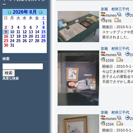
ー
京画 村井三千代 
2026年 8月
muneo
2
日
月
火
水
木
金
土
976
0
1
開催日：2010-5-1～
2
3
4
5
6
7
8
9
10
11
12
13
14
15
スケッチブックや
16
17
18
19
20
21
22
展示されました。
23
24
25
26
27
28
29
30
31
京画 村井三千代 
＜今日＞
muneo
2
検索
1039
0
開催日：2010-5-1～
今は亡き村井三千
息子さんの展覧会
高度な検索
天国でさぞかし喜
京画 村井三千代 
muneo
2
1034
0
開催日：2010-5-1～