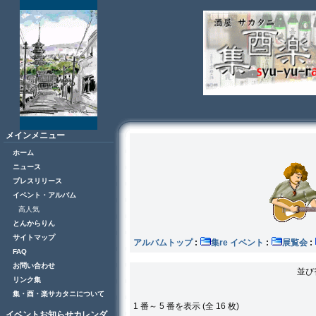
メインメニュー
ホーム
ニュース
プレスリリース
イベント・アルバム
高人気
とんからりん
サイトマップ
アルバムトップ
:
集re イベント
:
展覧会
:
FAQ
お問い合わせ
並び
リンク集
集・酉・楽サカタニについて
1 番～ 5 番を表示 (全 16 枚)
イベントお知らせカレンダ