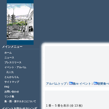
メインメニュー
ホーム
ニュース
プレスリリース
イベント・アルバム
高人気
とんからりん
サイトマップ
アルバムトップ
:
集re イベント
:
朝粥食べ
FAQ
お問い合わせ
リンク集
集・酉・楽サカタニについて
1 番～ 5 番を表示 (全 13 枚)
イベントお知らせカレンダ