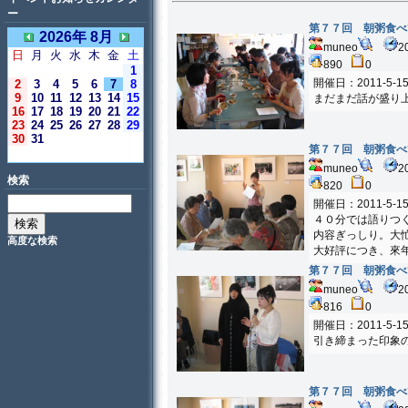
ー
第７７回 朝粥食べ
2026年 8月
muneo
2
日
月
火
水
木
金
土
890
0
1
開催日：2011-5-1
2
3
4
5
6
7
8
9
10
11
12
13
14
15
まだまだ話が盛り
16
17
18
19
20
21
22
23
24
25
26
27
28
29
30
31
第７７回 朝粥食べ
＜今日＞
muneo
2
検索
820
0
開催日：2011-5-1
４０分では語りつ
内容ぎっしり。大
高度な検索
大好評につき、來
第７７回 朝粥食べ
muneo
2
816
0
開催日：2011-5-1
引き締まった印象
第７７回 朝粥食べ