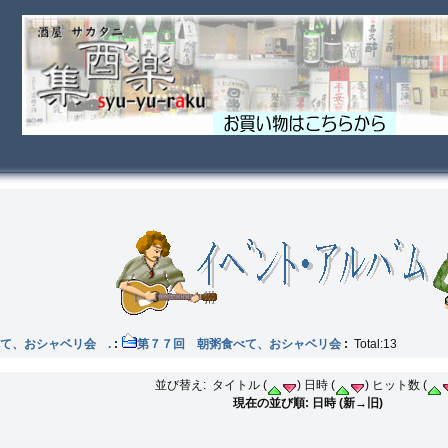
て、おシャベリ会 .
:
第７７回 朝粥食べて、おシャベリ会
:
Total:13
並び替え: タイトル (
) 日時 (
) ヒット数 (
現在の並び順: 日時 (新→旧)