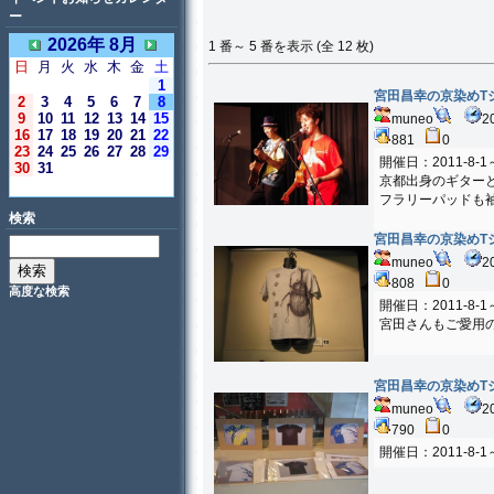
ー
2026年 8月
1 番～ 5 番を表示 (全 12 枚)
日
月
火
水
木
金
土
1
宮田昌幸の京染めT
2
3
4
5
6
7
8
9
10
11
12
13
14
15
muneo
2
16
17
18
19
20
21
22
881
0
23
24
25
26
27
28
29
開催日：2011-8-
30
31
京都出身のギター
＜今日＞
フラリーパッドも
検索
宮田昌幸の京染めT
muneo
2
808
0
高度な検索
開催日：2011-8-
宮田さんもご愛用
宮田昌幸の京染めT
muneo
2
790
0
開催日：2011-8-