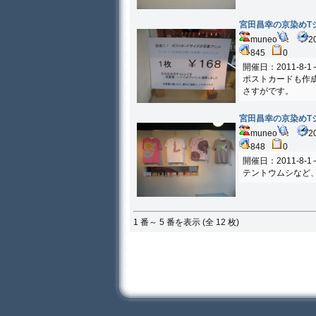
宮田昌幸の京染めT
muneo
2
845
0
開催日：2011-8-
ポストカードも作
さすがです。
宮田昌幸の京染めT
muneo
2
848
0
開催日：2011-8-
テントウムシなど
1 番～ 5 番を表示 (全 12 枚)