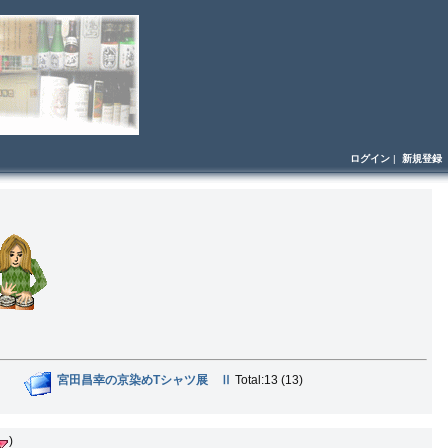
ログイン
|
新規登録
宮田昌幸の京染めTシャツ展 Ⅱ
Total:13 (13)
)