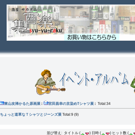
東山友禅かるた原画展
:
宮田昌幸の京染めTシャツ展
:
Total:34
ちょっと道草なＴシャツとジーンズ展
Total:9 (9)
並び替え: タイトル (
) 日時 (
) ヒット数 (