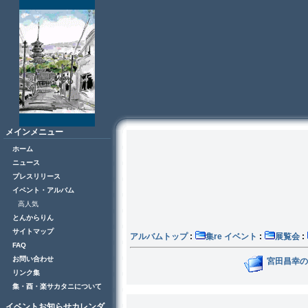
メインメニュー
ホーム
ニュース
プレスリリース
イベント・アルバム
高人気
とんからりん
サイトマップ
アルバムトップ
:
集re イベント
:
展覧会
:
FAQ
お問い合わせ
宮田昌幸の
リンク集
集・酉・楽サカタニについて
イベントお知らせカレンダ