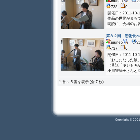
muneo
2
738
0
開催日：2011-10-1
作品の世界がまる
朗読に、会場のお
第８２回 朝粥食べ
muneo
2
737
0
開催日：2011-10-1
「おしになった娘
（昔話「キジも鳴
小川智津子さんと
1 番～ 5 番を表示 (全 7 枚)
Copyright © 200