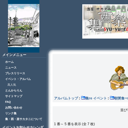
メインメニュー
ホーム
ニュース
プレスリリース
イベント・アルバム
高人気
とんからりん
サイトマップ
アルバムトップ
:
集re イベント
:
朝粥食べ
FAQ
お問い合わせ
並び
リンク集
集・酉・楽サカタニについて
1 番～ 5 番を表示 (全 7 枚)
イベントお知らせカレンダ