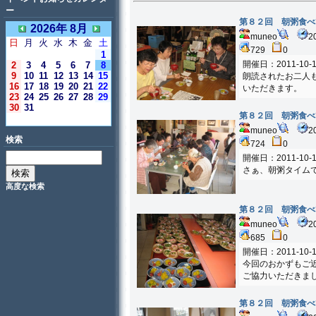
ー
第８２回 朝粥食べ
2026年 8月
muneo
2
日
月
火
水
木
金
土
729
0
1
開催日：2011-10-1
2
3
4
5
6
7
8
9
10
11
12
13
14
15
朗読されたお二人
16
17
18
19
20
21
22
いただきます。
23
24
25
26
27
28
29
30
31
第８２回 朝粥食べ
＜今日＞
muneo
2
検索
724
0
開催日：2011-10-1
さぁ、朝粥タイム
高度な検索
第８２回 朝粥食べ
muneo
2
685
0
開催日：2011-10-1
今回のおかずもご
ご協力いただきま
第８２回 朝粥食べ