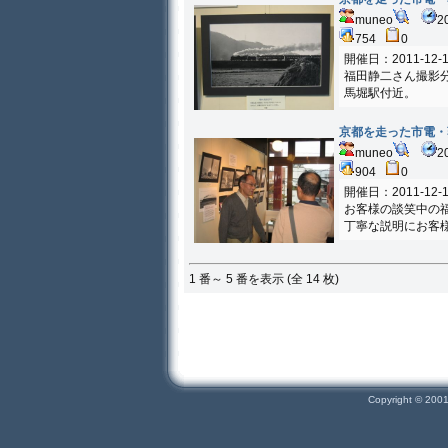
muneo
2
754
0
開催日：2011-12-1
福田静二さん撮影
馬堀駅付近。
京都を走った市電・
muneo
2
904
0
開催日：2011-12-1
お客様の談笑中の
丁寧な説明にお客
1 番～ 5 番を表示 (全 14 枚)
Copyright © 200