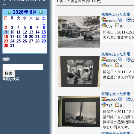
1 番～ 5 番を表示 (全 14 枚)
ー
2026年 8月
京都を走った市電・
日
月
火
水
木
金
土
muneo
2
1
659
0
2
3
4
5
6
7
8
9
10
11
12
13
14
15
開催日：2011-12-1
16
17
18
19
20
21
22
大八車と並走する
23
24
25
26
27
28
29
30
31
＜今日＞
京都を走った市電・
検索
muneo
2
809
0
開催日：2011-12-1
廣庭基介さんの写
高度な検索
京都を走った市電・
muneo
2
713
0
開催日：2011-12-1
福田静二さん撮影
操車場の蒸気機関
珍しい写真です。
京都を走った市電・