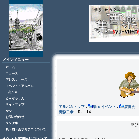
メインメニュー
ホーム
ニュース
プレスリリース
イベント・アルバム
高人気
とんからりん
サイトマップ
アルバムトップ
:
集re イベント
:
展覧会
:
FAQ
田静二◆
:
Total:14
お問い合わせ
リンク集
並び
集・酉・楽サカタニについて
イベントお知らせカレンダ