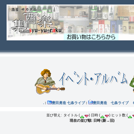
イブ .
:
豊田勇造 七条ライブ
:
豊田勇造 七条ライブ ６t
並び替え: タイトル (
) 日時 (
) ヒット数 (
現在の並び順: 日時 (新→旧)