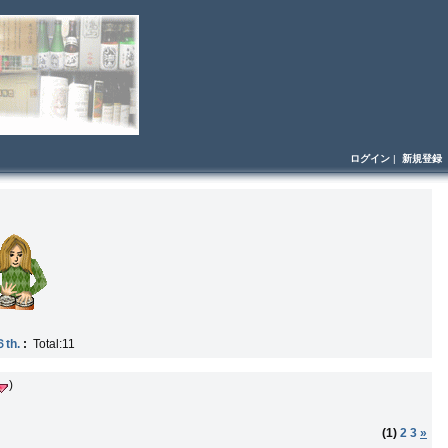
ログイン
|
新規登録
h.
:
Total:11
)
(1)
2
3
»