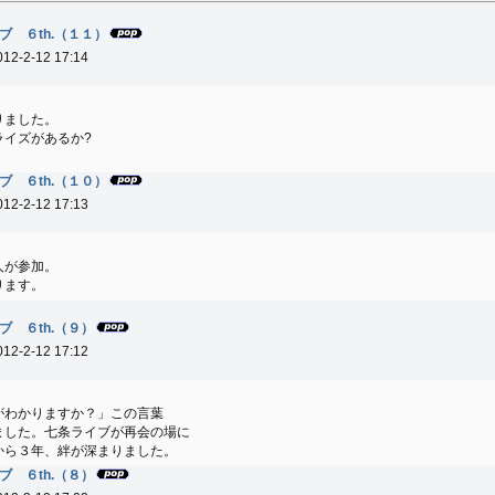
 ６th.（１１）
012-2-12 17:14
1
りました。
ライズがあるか?
。
 ６th.（１０）
012-2-12 17:13
1
人が参加。
ります。
 ６th.（９）
012-2-12 17:12
1
がわかりますか？」この言葉
ました。七条ライブが再会の場に
から３年、絆が深まりました。
 ６th.（８）