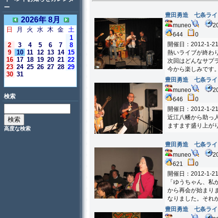
ー
豊田勇造 七条ライブ
2026年 8月
muneo
2
日
月
火
水
木
金
土
644
0
1
開催日：2012-1-2
2
3
4
5
6
7
8
9
10
11
12
13
14
15
熱いライブが終わ
16
17
18
19
20
21
22
次回はどんなサプ
23
24
25
26
27
28
29
今から楽しみです
30
31
豊田勇造 七条ライブ
＜今日＞
muneo
2
検索
646
0
開催日：2012-1-2
近江八幡から助っ
ますます盛り上が
高度な検索
豊田勇造 七条ライブ
muneo
2
621
0
開催日：2012-1-2
「ゆうちゃん、私
から再会が始まり
なりました。それ
豊田勇造 七条ライブ