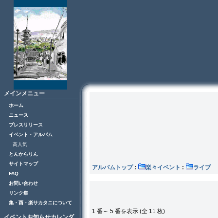
メインメニュー
ホーム
ニュース
プレスリリース
イベント・アルバム
高人気
とんからりん
サイトマップ
アルバムトップ
:
楽々イベント
:
ラ
FAQ
お問い合わせ
リンク集
集・酉・楽サカタニについて
1 番～ 5 番を表示 (全 11 枚)
イベントお知らせカレンダ