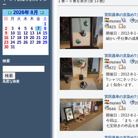
1 番～ 5 番を表示 (全 13 枚)
ー
2026年 8月
宮田昌幸の京染めT
日
月
火
水
木
金
土
muneo
2
1
823
0
2
3
4
5
6
7
8
9
10
11
12
13
14
15
開催日：2012-8-1
16
17
18
19
20
21
22
細かい手仕事の成
23
24
25
26
27
28
29
30
31
＜今日＞
宮田昌幸の京染めT
検索
muneo
2
672
0
開催日：2012-8-1
Tシャツにネック
高度な検索
よく似合います。
宮田昌幸の京染めT
muneo
2
644
0
開催日：2012-8-1
今回は、「まち・
七宝焼きの作品を
宮田昌幸の京染めT