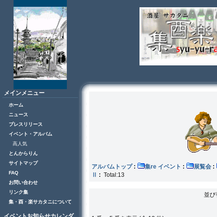
メインメニュー
ホーム
ニュース
プレスリリース
イベント・アルバム
高人気
とんからりん
サイトマップ
アルバムトップ
:
集re イベント
:
展覧会
:
FAQ
Ⅱ
:
Total:13
お問い合わせ
リンク集
並び
集・酉・楽サカタニについて
イベントお知らせカレンダ