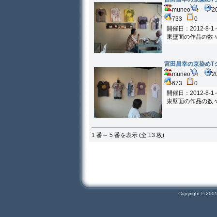
muneo
2
733
0
開催日：2012-8-1
東壁面の作品の数
宮田昌幸の京染めT
muneo
2
673
0
開催日：2012-8-1
東壁面の作品の数
1 番～ 5 番を表示 (全 13 枚)
Copyright © 200