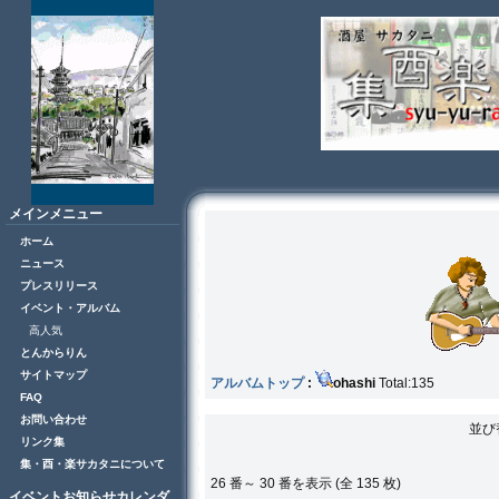
メインメニュー
ホーム
ニュース
プレスリリース
イベント・アルバム
高人気
とんからりん
サイトマップ
アルバムトップ
:
ohashi
Total:135
FAQ
お問い合わせ
並び
リンク集
集・酉・楽サカタニについて
26 番～ 30 番を表示 (全 135 枚)
イベントお知らせカレンダ