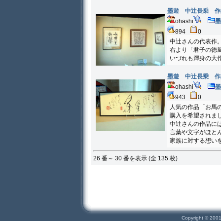
墨遊 中辻長乗 
ohashi
894
0
中辻さんの代表作
右より「君子の徳
いづれも渾身の大
墨遊 中辻長乗 
ohashi
943
0
人気の作品「お馬
購入を希望されま
中辻さんの作品に
言葉や文字がほと
家族に対する想い
26 番～ 30 番を表示 (全 135 枚)
Copyright © 200