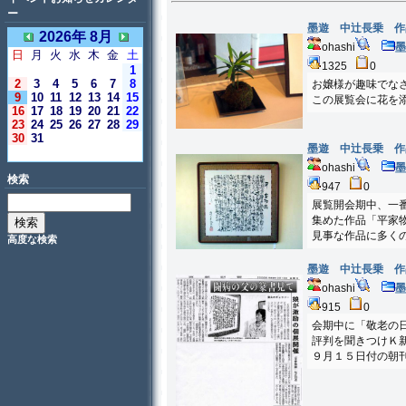
ー
墨遊 中辻長乗 
2026年 8月
ohashi
日
月
火
水
木
金
土
1325
0
1
2
3
4
5
6
7
8
お嬢様が趣味でな
9
10
11
12
13
14
15
この展覧会に花を
16
17
18
19
20
21
22
23
24
25
26
27
28
29
30
31
墨遊 中辻長乗 
＜今日＞
ohashi
検索
947
0
展覧開会期中、一
集めた作品「平家
見事な作品に多く
高度な検索
墨遊 中辻長乗 
ohashi
915
0
会期中に「敬老の
評判を聞きつけＫ
９月１５日付の朝