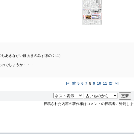
のちあきながいほあきのみずほのくに）
なのでしょうか・・・
[<
前
5
6
7
8
9
10
11
次
>]
投稿された内容の著作権はコメントの投稿者に帰属しま