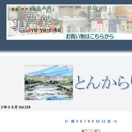
２年０９月 Vol.156
[<
前
5
6
7
8
9
10
11
次
>]