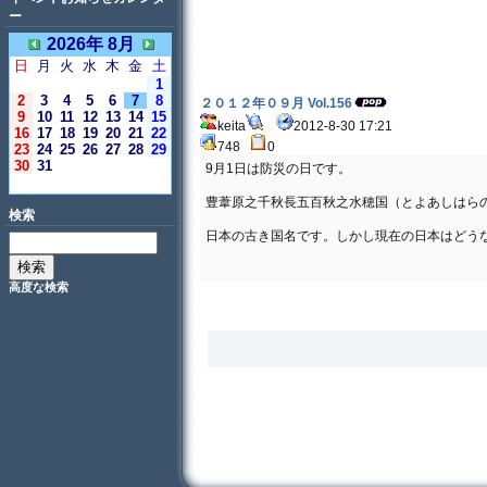
ー
2026年 8月
日
月
火
水
木
金
土
1
2
3
4
5
6
7
8
２０１２年０９月 Vol.156
9
10
11
12
13
14
15
keita
2012-8-30 17:21
16
17
18
19
20
21
22
748
0
23
24
25
26
27
28
29
30
31
9月1日は防災の日です。
＜今日＞
豊葦原之千秋長五百秋之水穂国（とよあしはら
検索
日本の古き国名です。しかし現在の日本はどう
高度な検索