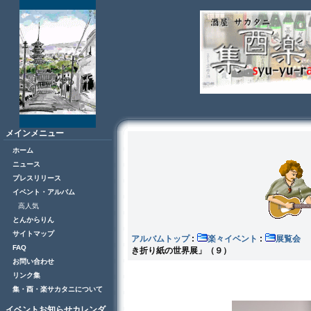
メインメニュー
ホーム
ニュース
プレスリリース
イベント・アルバム
高人気
とんからりん
サイトマップ
アルバムトップ
:
楽々イベント
:
展
FAQ
き折り紙の世界展」（９）
お問い合わせ
リンク集
集・酉・楽サカタニについて
イベントお知らせカレンダ