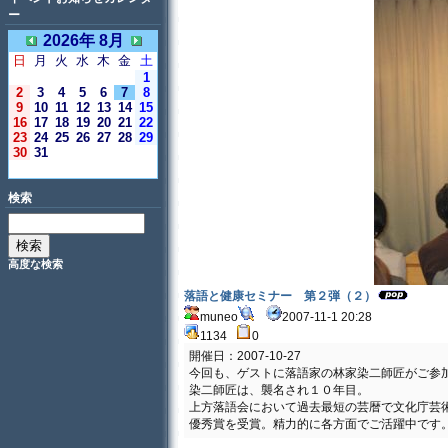
ー
2026年 8月
日
月
火
水
木
金
土
1
2
3
4
5
6
7
8
9
10
11
12
13
14
15
16
17
18
19
20
21
22
23
24
25
26
27
28
29
30
31
＜今日＞
検索
高度な検索
落語と健康セミナー 第２弾（２）
muneo
2007-11-1 20:28
1134
0
開催日：2007-10-27
今回も、ゲストに落語家の林家染二師匠がご参
染二師匠は、襲名され１０年目。
上方落語会において過去最短の芸暦で文化庁芸
優秀賞を受賞。精力的に各方面でご活躍中です