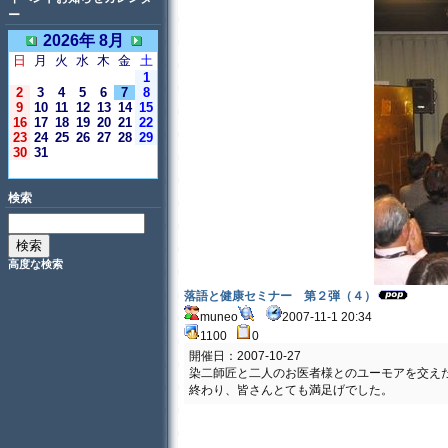
ー
2026年 8月
日
月
火
水
木
金
土
1
2
3
4
5
6
7
8
9
10
11
12
13
14
15
16
17
18
19
20
21
22
23
24
25
26
27
28
29
30
31
＜今日＞
検索
高度な検索
落語と健康セミナー 第２弾（４）
muneo
2007-11-1 20:34
1100
0
開催日：2007-10-27
染二師匠と二人のお医者様とのユーモアを交え
終わり、皆さんとても満足げでした。