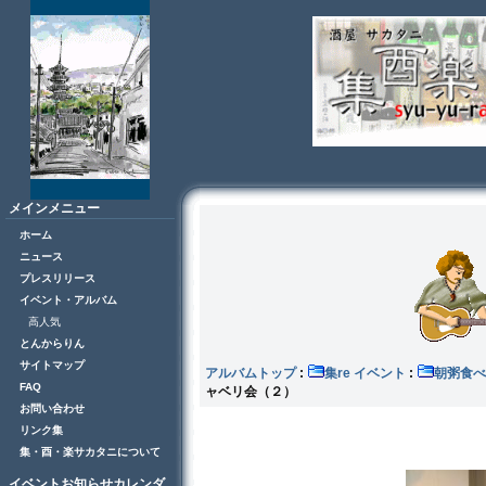
メインメニュー
ホーム
ニュース
プレスリリース
イベント・アルバム
高人気
とんからりん
サイトマップ
アルバムトップ
:
集re イベント
:
朝粥食べ
FAQ
ャベリ会（２）
お問い合わせ
リンク集
集・酉・楽サカタニについて
イベントお知らせカレンダ