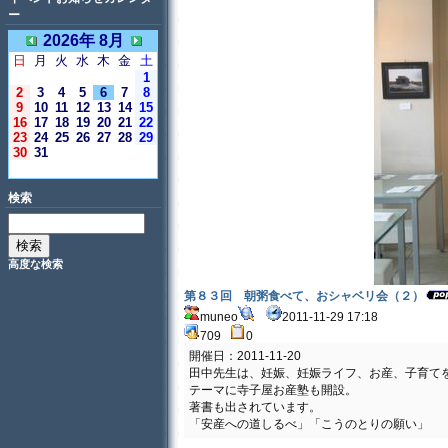
ー
2026年 8月
日
月
火
水
木
金
土
1
2
3
4
5
6
7
8
9
10
11
12
13
14
15
16
17
18
19
20
21
22
23
24
25
26
27
28
29
30
31
＜今日＞
検索
高度な検索
第８３回 朝粥食べて、おシャベリ会（２）
muneo
2011-11-29 17:18
709
0
開催日：2011-11-20
田中先生は、妊娠、妊娠ライフ、お産、子育て
テーマに寺子屋お産塾も開設。
著書も出されています。
「安産への道しるべ」「こうのとりの願い」