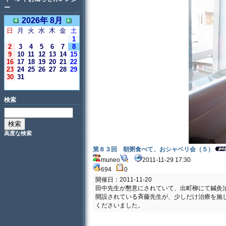
ー
2026年 8月
日
月
火
水
木
金
土
1
2
3
4
5
6
7
8
9
10
11
12
13
14
15
16
17
18
19
20
21
22
23
24
25
26
27
28
29
30
31
＜今日＞
検索
高度な検索
第８３回 朝粥食べて、おシャベリ会（５）
muneo
2011-11-29 17:30
694
0
開催日：2011-11-20
田中先生が懇意にされていて、出町柳にて鍼灸
開設されている斉藤先生が、少しだけ治療を施
くださいました。