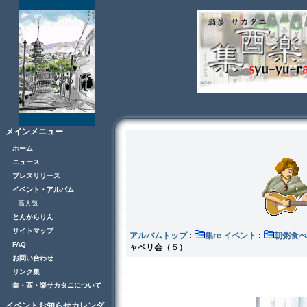
メインメニュー
ホーム
ニュース
プレスリリース
イベント・アルバム
高人気
とんからりん
サイトマップ
アルバムトップ
:
集re イベント
:
朝粥食べ
FAQ
ャベリ会（５）
お問い合わせ
リンク集
集・酉・楽サカタニについて
イベントお知らせカレンダ