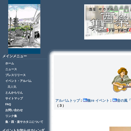
メインメニュー
ホーム
ニュース
プレスリリース
イベント・アルバム
高人気
とんからりん
サイトマップ
アルバムトップ
:
集re イベント
:
音の風
FAQ
（３）
お問い合わせ
リンク集
集・酉・楽サカタニについて
イベントお知らせカレンダ