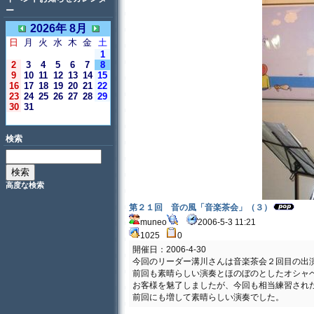
ー
2026年 8月
日
月
火
水
木
金
土
1
2
3
4
5
6
7
8
9
10
11
12
13
14
15
16
17
18
19
20
21
22
23
24
25
26
27
28
29
30
31
＜今日＞
検索
高度な検索
第２１回 音の風「音楽茶会」（３）
muneo
2006-5-3 11:21
1025
0
開催日：2006-4-30
今回のリーダー溝川さんは音楽茶会２回目の出
前回も素晴らしい演奏とほのぼのとしたオシャ
お客様を魅了しましたが、今回も相当練習され
前回にも増して素晴らしい演奏でした。