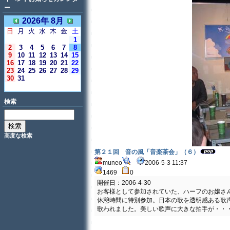
ー
2026年 8月
日
月
火
水
木
金
土
1
2
3
4
5
6
7
8
9
10
11
12
13
14
15
16
17
18
19
20
21
22
23
24
25
26
27
28
29
30
31
＜今日＞
検索
高度な検索
第２１回 音の風「音楽茶会」（６）
muneo
2006-5-3 11:37
1469
0
開催日：2006-4-30
お客様として参加されていた、ハーフのお嬢さ
休憩時間に特別参加。日本の歌を透明感ある歌
歌われました。美しい歌声に大きな拍手が・・