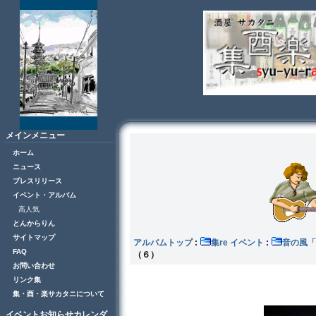
メインメニュー
ホーム
ニュース
プレスリリース
イベント・アルバム
高人気
とんからりん
サイトマップ
アルバムトップ
:
集re イベント
:
音の風
FAQ
（６）
お問い合わせ
リンク集
集・酉・楽サカタニについて
イベントお知らせカレンダ