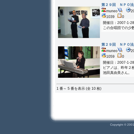
第２９回 ＮＰＯ法
muneo
2
1039
0
開催日：2007-1-2
この合唱団での少
第２９回 ＮＰＯ法
muneo
2
1059
0
開催日：2007-1-2
ピアノは、昨年２
池田真由美さん。
1 番～ 5 番を表示 (全 10 枚)
Copyright © 200