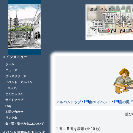
メインメニュー
ホーム
ニュース
プレスリリース
イベント・アルバム
高人気
とんからりん
サイトマップ
アルバムトップ
:
集re イベント
:
音の風
FAQ
お問い合わせ
並び
リンク集
集・酉・楽サカタニについて
1 番～ 5 番を表示 (全 10 枚)
イベントお知らせカレンダ