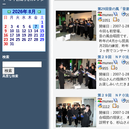
ー
第29回音の風「音
2026年 8月
muneo
2
日
月
火
水
木
金
土
1051
0
1
開催日：2007-1-2
2
3
4
5
6
7
8
9
10
11
12
13
14
15
今回も初登場。
16
17
18
19
20
21
22
音の風合唱団です
23
24
25
26
27
28
29
昨年の4月から団
30
31
月2回の練習、昨
＜今日＞
２ヶ所でコンサー
第２９回 ＮＰＯ法
検索
muneo
2
955
0
開催日：2007-1-2
高度な検索
杉山さんの指揮の
お楽しみいただき
第２９回 ＮＰＯ法
muneo
2
1112
0
開催日：2007-1-2
合唱団の現状と、
説明する、杉山さ