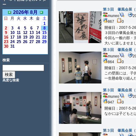
ー
第３回 肇風会展（
2026年 8月
muneo
2
日
月
火
水
木
金
土
867
0
1
開催日：2007-5-2
2
3
4
5
6
7
8
9
10
11
12
13
14
15
３回目の肇風会展
16
17
18
19
20
21
22
今回も一般の部・
23
24
25
26
27
28
29
大いに楽しませま
30
31
第３回 肇風会展（
＜今日＞
muneo
2
検索
864
0
開催日：2007-5-2
この壁面には、子
一生懸命取り組ん
高度な検索
第３回 肇風会展（
muneo
2
947
0
開催日：2007-5-2
なかには子どもと
第３回 肇風会展（