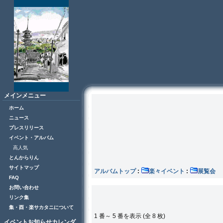
メインメニュー
ホーム
ニュース
プレスリリース
イベント・アルバム
高人気
とんからりん
サイトマップ
アルバムトップ
:
楽々イベント
:
展
FAQ
お問い合わせ
リンク集
集・酉・楽サカタニについて
1 番～ 5 番を表示 (全 8 枚)
イベントお知らせカレンダ