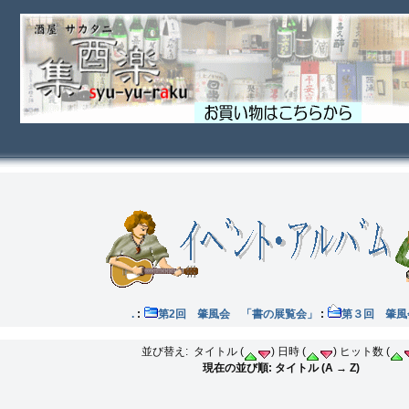
覧会 .
:
第2回 肇風会 「書の展覧会」
:
第３回 肇
並び替え: タイトル (
) 日時 (
) ヒット数 (
現在の並び順: タイトル (A → Z)