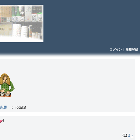
ログイン
|
新規登録
風会展
:
Total:8
)
(1)
2
»