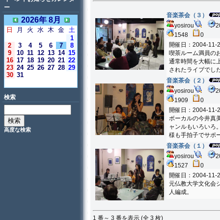
ー
音楽茶会（３）
2026年 8月
yosirou
2
日
月
火
水
木
金
土
1548
0
1
開催日：2004-11-2
2
3
4
5
6
7
8
9
10
11
12
13
14
15
喫茶ルーム満員の
16
17
18
19
20
21
22
通常時間を大幅に
23
24
25
26
27
28
29
されたライブでし
30
31
音楽茶会（２）
＜今日＞
yosirou
2
検索
1909
0
開催日：2004-11-2
ボーカルの今井真
ャンルもいろいろ
高度な検索
様も手拍子でサポ
音楽茶会（１）
yosirou
2
1527
0
開催日：2004-11-2
元仏教大学文化会
人編成。
1 番～ 3 番を表示 (全 3 枚)