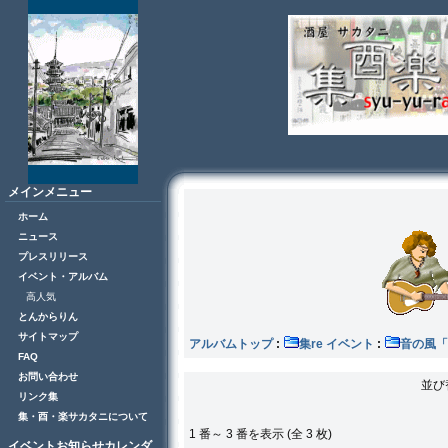
メインメニュー
ホーム
ニュース
プレスリリース
イベント・アルバム
高人気
とんからりん
サイトマップ
アルバムトップ
:
集re イベント
:
音の風
FAQ
お問い合わせ
並び
リンク集
集・酉・楽サカタニについて
1 番～ 3 番を表示 (全 3 枚)
イベントお知らせカレンダ