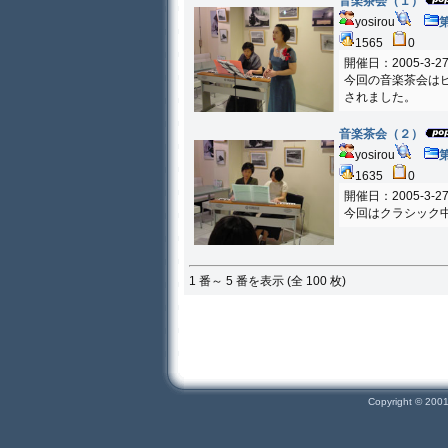
音楽茶会（１）
yosirou
1565
0
開催日：2005-3-2
今回の音楽茶会は
されました。
音楽茶会（２）
yosirou
1635
0
開催日：2005-3-2
今回はクラシック
1 番～ 5 番を表示 (全 100 枚)
Copyright © 200