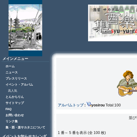
メインメニュー
ホーム
ニュース
プレスリリース
イベント・アルバム
高人気
とんからりん
サイトマップ
アルバムトップ
:
yosirou
Total:100
FAQ
お問い合わせ
並び
リンク集
集・酉・楽サカタニについて
1 番～ 5 番を表示 (全 100 枚)
イベントお知らせカレンダ