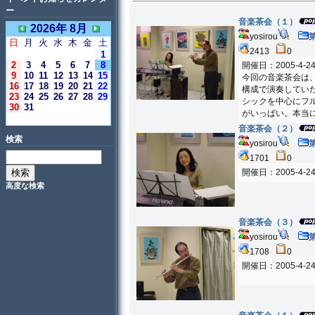
ー
音楽茶会（１）
2026年 8月
yosirou
日
月
火
水
木
金
土
2413
0
1
2
3
4
5
6
7
8
開催日：2005-4-2
9
10
11
12
13
14
15
今回の音楽茶会は
16
17
18
19
20
21
22
構成で演奏してい
23
24
25
26
27
28
29
シックを中心にフ
30
31
がいっぱい。本当
＜今日＞
音楽茶会（２）
検索
yosirou
1701
0
開催日：2005-4-2
高度な検索
音楽茶会（３）
yosirou
1708
0
開催日：2005-4-2