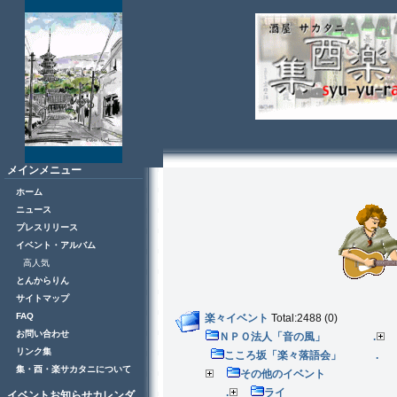
メインメニュー
ホーム
ニュース
プレスリリース
イベント・アルバム
高人気
とんからりん
サイトマップ
FAQ
楽々イベント
Total:2488 (0)
お問い合わせ
ＮＰＯ法人「音の風」 .
リンク集
こころ坂「楽々落語会」 .
集・酉・楽サカタニについて
その他のイベント
.
ライ
イベントお知らせカレンダ