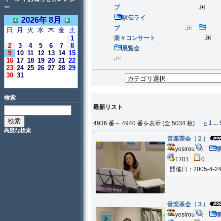
ー
ブ .
駅伝ライ
2026年 8月
ブ .
日
月
火
水
木
金
土
1
楽々コンサート .
2
3
4
5
6
7
8
展覧会
9
10
11
12
13
14
15
.
16
17
18
19
20
21
22
23
24
25
26
27
28
29
30
31
＜今日＞
検索
最新リスト
«
1
...
4936 番～ 4940 番を表示 (全 5034 枚)
高度な検索
音楽茶会（２）
yosirou
1701
0
開催日：2005-4-2
音楽茶会（３）
yosirou