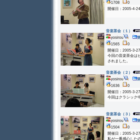
1708
0
開催日：2005-4-2
音楽茶会（１）
yosirou
1565
0
開催日：2005-3-2
今回の音楽茶会は
されました。
音楽茶会（２）
yosirou
1636
0
開催日：2005-3-2
今回はクラシック
音楽茶会（３）
yosirou
1504
0
開催日：2005-3-2
私が一番感心した